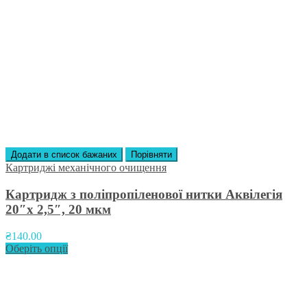
Додати в список бажаних
Порівняти
Картриджі механічного очищення
Картридж з поліпропіленової нитки Аквілегія
20″х 2,5″, 20 мкм
₴
140.00
Оберіть опції