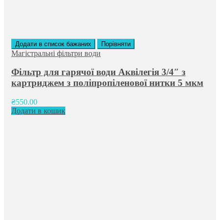
Додати в список бажаних
Порівняти
Магістральні фільтри води
Фільтр для гарячої води Аквілегія 3/4″ з
картриджем з поліпропіленової нитки 5 мкм
₴
550.00
Додати в кошик