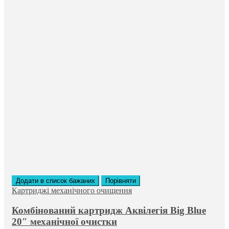
Додати в список бажаних
Порівняти
Картриджі механічного очищення
Комбінований картридж Аквілегія Big Blue
20″ механічної очистки