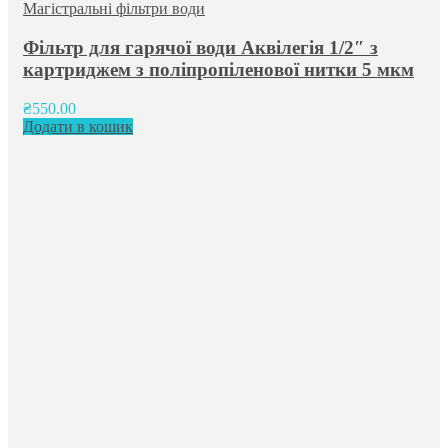
Магістральні фільтри води
Фільтр для гарячої води Аквілегія 1/2″ з
картриджем з поліпропіленової нитки 5 мкм
₴
550.00
Додати в кошик