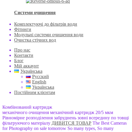
Системи очищення
Комплектуючі до фільтрів води
Фітинги
Модульні системи очищення води
Очистка стічних вод
Про нас
Контакти
Блог
Мій аккаунт
Українська
Русский
English
Українська
Постійним клієнтам
Комбінований картридж
механічного очищення
механічний картридж 20/5 мкм
Рівномірне розподілення забруднень зовні всередину по товщі
фільтруючого матеріалу
ДИВИТСЯ ТОВАР
The Best Cameras
for Photography
on sale tomorrow
So many types, So many