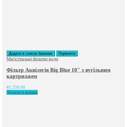
Додати в список бажаних
Порівняти
Магістральні фільтри води
Фільтр Аквілегія Big Blue 10″ з вугільним
картриджем
₴
1,550.00
Додати в кошик