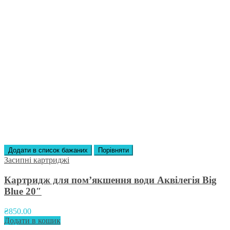
Додати в список бажаних
Порівняти
Засипні картриджі
Картридж для пом’якшення води Аквілегія Вig
Вlue 20″
₴
850.00
Додати в кошик