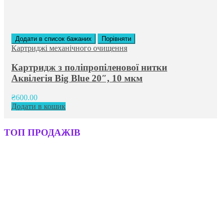
Додати в список бажаних
Порівняти
Картриджі механічного очищення
Картридж з поліпропіленової нитки
Аквілегія Big Blue 20″, 10 мкм
₴
600.00
Додати в кошик
ТОП ПРОДАЖІВ