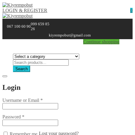
LOGIN & REGISTER
0
0
099 659 85
067 100 60 90
26
Currently Empty:
₴
0.00
kiyrempobut@gmail.com
Continue shopping
Search
Login
Username or Email
*
Password
*
Lost your password?
Remember me