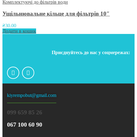
Комплектуючі до фільтрів води
Ущільнювальне кільце для фільтрів 10″
₴
30.00
Додати в кошик
Приєднуйтесь до нас у соцмережах:
kiyrempobut@gmail.com
099 659 85 26
067 100 60 90