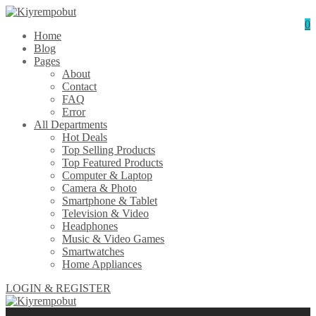
0
Home
Blog
Pages
About
Contact
FAQ
Error
All Departments
Hot Deals
Top Selling Products
Top Featured Products
Computer & Laptop
Camera & Photo
Smartphone & Tablet
Television & Video
Headphones
Music & Video Games
Smartwatches
Home Appliances
LOGIN & REGISTER
0