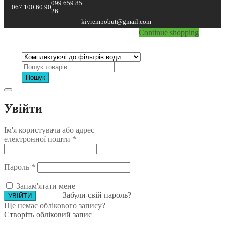
099 659 85
067 100 60 90
26
Currently Empty:
₴
0.00
kiyrempobut@gmail.com
Continue shopping
Пошук
Увійти
Ім'я користувача або адрес
електронної пошти
*
Пароль
*
Запам'ятати мене
Забули свій пароль?
Ще немає облікового запису?
Створіть обліковий запис