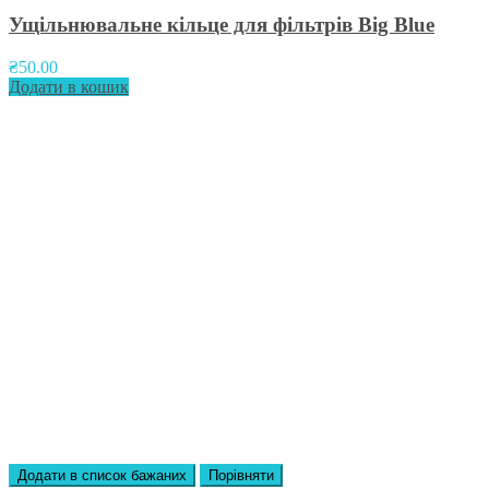
Ущільнювальне кільце для фільтрів Big Blue
₴
50.00
Додати в кошик
Додати в список бажаних
Порівняти