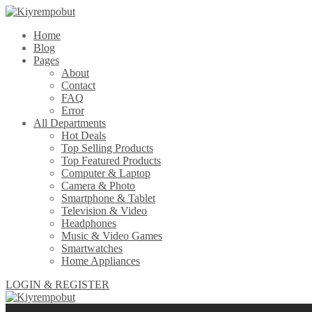
Home
Blog
Pages
About
Contact
FAQ
Error
All Departments
Hot Deals
Top Selling Products
Top Featured Products
Computer & Laptop
Camera & Photo
Smartphone & Tablet
Television & Video
Headphones
Music & Video Games
Smartwatches
Home Appliances
LOGIN & REGISTER