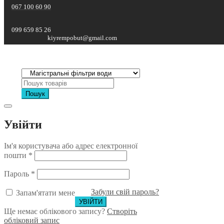
067 100 60 90
099 659 85 26
kiyrempobut@gmail.com
Пошук
Увійти
Ім'я користувача або адрес електронної
пошти
*
Пароль
*
Забули свій пароль?
Запам'ятати мене
Ще немає облікового запису?
Створіть
обліковий запис