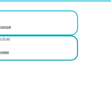
ільтри
щення