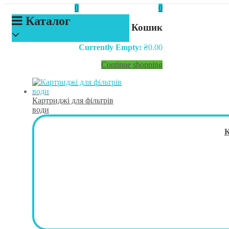
0
0
Каталог
Кошик
Currently Empty:
₴
0.00
Continue shopping
Картриджі для фільтрів
води
К