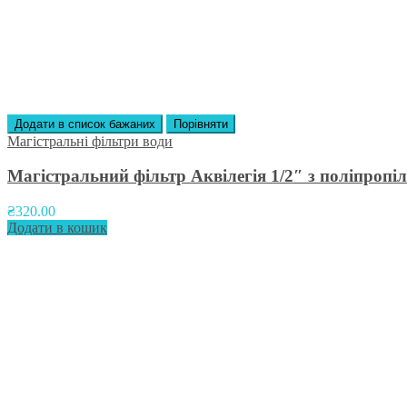
Додати в список бажаних
Порівняти
Магістральні фільтри води
Магістральний фільтр Аквілегія 1/2″ з поліпроп
₴
320.00
Додати в кошик