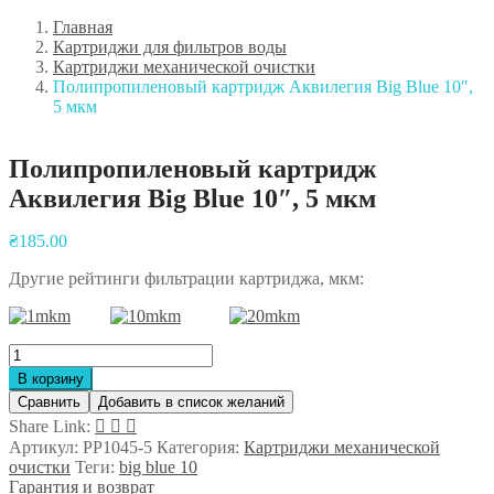
Главная
Картриджи для фильтров воды
Картриджи механической очистки
Полипропиленовый картридж Аквилегия Big Blue 10″,
5 мкм
Полипропиленовый картридж
Аквилегия Big Blue 10″, 5 мкм
Навигация
₴
185.00
по
Другие рейтинги фильтрации картриджа, мкм:
записям
Количество
товара
В корзину
Полипропиленовый
Сравнить
Добавить в список желаний
картридж
Share Link:
Аквилегия
Артикул:
PP1045-5
Категория:
Картриджи механической
Big
очистки
Теги:
big blue 10
Blue
Гарантия и возврат
10",