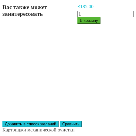
Вас также может
₴
185.00
заинтересовать
Количество
товара
В корзину
Полипропиленовый
картридж
Аквилегия
Big
Blue
10",
5
мкм
Добавить в список желаний
Сравнить
Картриджи механической очистки