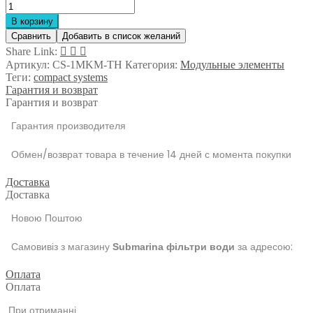
Количество
товара
В корзину
Модуль
Сравнить
Добавить в список желаний
тонкой
Share Link:
механической
Артикул:
CS-1MKM-TH
Категория:
Модульные элементы
очистки
Теги:
compact systems
Compact
Гарантия и возврат
Systems
Гарантия и возврат
резьба
1/4"
Гарантия производителя
Обмен/возврат товара в течение 14 дней с момента покупки
Доставка
Доставка
Новою Поштою
Самовивіз з магазину
за адресою:
Submarina фільтри води
Оплата
Оплата
При отриманні