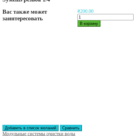
Вас также может
₴
200.00
Количество
заинтересовать
товара
В корзину
Модуль
тонкой
механической
очистки
Compact
Systems
резьба
1/4"
Добавить в список желаний
Сравнить
Модульные системы очистки воды