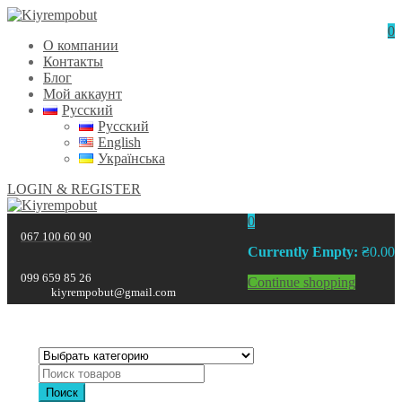
0
О компании
Контакты
Блог
Мой аккаунт
Русский
Русский
English
Українська
LOGIN & REGISTER
0
067 100 60 90
Currently Empty:
₴
0.00
099 659 85 26
Continue shopping
kiyrempobut@gmail.com
Поиск