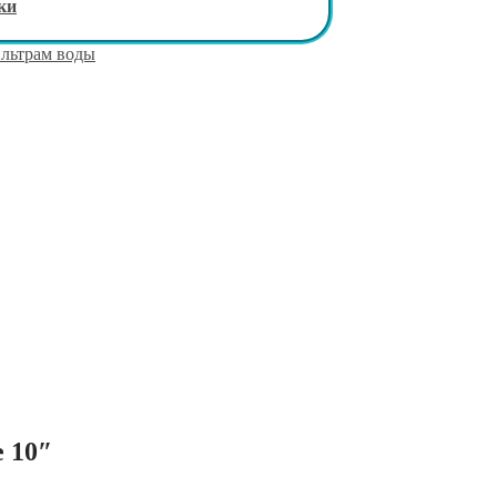
ки
льтрам воды
 10″