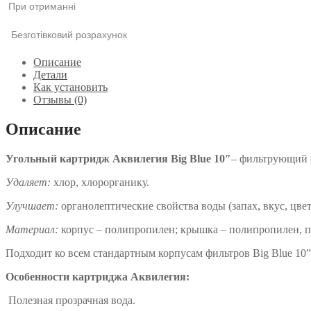
При отриманні
Безготівковий розрахунок
Описание
Детали
Как установить
Отзывы (0)
Описание
Угольный картридж Аквилегия Вig Вlue 10″
– фильтрующий 
Удаляет:
хлор, хлорорганику.
Улучшает
:
органолептические свойства воды (запах, вкус, цвет
Материал:
корпус – полипропилен; крышка – полипропилен, п
Подходит ко всем стандартным корпусам фильтров Вig Вlue 10”
Особенности картриджа Аквилегия:
Полезная прозрачная вода.