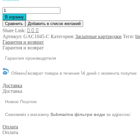
по
Количество
записям
товара
В корзину
Угольный
Сравнить
Добавить в список желаний
картридж
Share Link:
Аквилегия
Артикул:
GAC1045-C
Категория:
Засыпные картриджи
Теги:
bi
Вig
Гарантия и возврат
Вlue
Гарантия и возврат
10"
Гарантия производителя
Обмен/возврат товара в течение 14 дней с момента покупки
Доставка
Доставка
Новою Поштою
Самовивіз з магазину
за адресою:
Submarina фільтри води
Оплата
Оплата