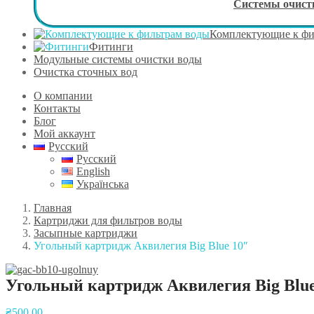
Системы очист
Комплектующие к фи
Фитинги
Модульные системы очистки воды
Очистка сточных вод
О компании
Контакты
Блог
Мой аккаунт
Русский
Русский
English
Українська
Главная
Картриджи для фильтров воды
Засыпные картриджи
Угольный картридж Аквилегия Вig Вlue 10″
Угольный картридж Аквилегия Вig Вlue
Навигация
₴
500.00