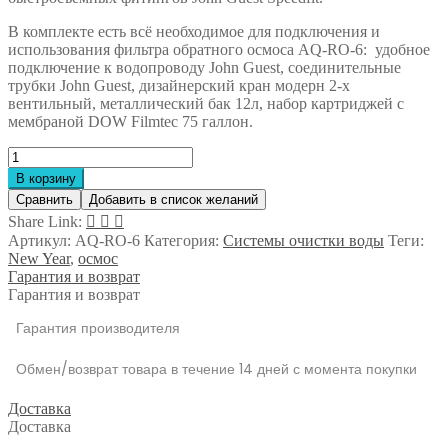
В комплекте есть всё необходимое для подключения и
использования фильтра обратного осмоса AQ-RO-6: удобное
подключение к водопроводу John Guest, соединительные
трубки John Guest, дизайнерский кран модерн 2-х
вентильный, металлический бак 12л, набор картриджей с
мембраной DOW Filmtec 75 галлон.
Количество
товара
В корзину
Система
Сравнить
Добавить в список желаний
обратного
Share Link:
осмоса
Артикул:
AQ-RO-6
Категория:
Системы очистки воды
Теги:
Аквилегия
New Year
,
осмос
Aq
Гарантия и возврат
c
Гарантия и возврат
минирализатором
Гарантия производителя
Обмен/возврат товара в течение 14 дней с момента покупки
Доставка
Доставка