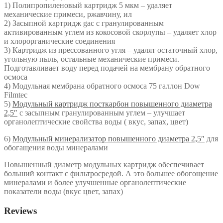
1) Полипропиленовый картридж 5 мкм – удаляет
механические примеси, ржавчину, ил
2) Засыпной картридж gac с гранулированным
активированным углем из кокосовой скорлупы – удаляет хлор
и хлорорганические соединения
3) Картридж из прессованного угля – удалят остаточный хлор,
угольную пыль, остальные механические примеси.
Подготавливает воду перед подачей на мембрану обратного
осмоса
4) Модульная мембрана обратного осмоса 75 галлон Dow
Filmtec
5)
Модульный картридж посткарбон повышенного диаметра
2,5″
с засыпным гранулированным углем – улучшает
органолептические свойства воды ( вкус, запах, цвет)
6)
Модульный минерализатор повышенного диаметра 2,5″
для
обогащения воды минералами
Повышенный диаметр модульных картридж обеспечивает
больший контакт с фильтросредой. А это большее обогощение
минералами и более улучшенные органолептические
показатели воды (вкус цвет, запах)
Reviews