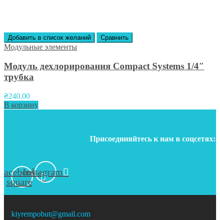
Добавить в список желаний
Сравнить
Модульные элементы
Модуль дехлорирования Compact Systems 1/4″
трубка
₴
240.00
В корзину
Присоединяйтесь к нам в соцсетях:
Facebook-
Instagram
square
kiyrempobut@gmail.com