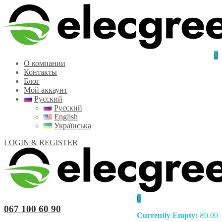
0
О компании
Контакты
Блог
Мой аккаунт
Русский
Русский
English
Українська
LOGIN & REGISTER
0
067 100 60 90
Currently Empty:
₴
0.00