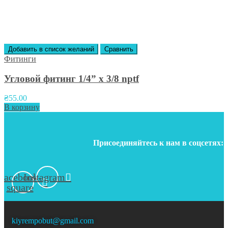
Добавить в список желаний
Сравнить
Фитинги
Угловой фитинг 1/4” x 3/8 nptf
₴
55.00
В корзину
Присоединяйтесь к нам в соцсетях:
Facebook-
Instagram
square
kiyrempobut@gmail.com