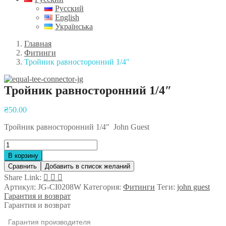
Русский
English
Українська
Главная
Фитинги
Тройник равносторонний 1/4″
Тройник равносторонний 1/4″
Навигация
₴
50.00
по
Тройник равносторонний 1/4″ John Guest
записям
Количество
товара
В корзину
Тройник
Сравнить
Добавить в список желаний
равносторонний
Share Link:
1/4"
Артикул:
JG-CI0208W
Категория:
Фитинги
Теги:
john guest
Гарантия и возврат
Гарантия и возврат
Гарантия производителя