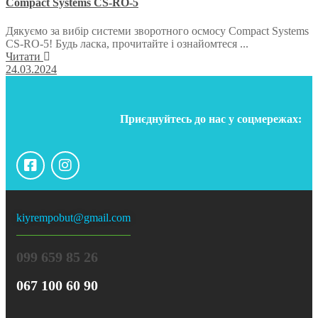
Compact Systems CS-RO-5
Дякуємо за вибір системи зворотного осмосу Compact Systems
CS-RO-5! Будь ласка, прочитайте і ознайомтеся ...
Читати
24.03.2024
Приєднуйтесь до нас у соцмережах:
kiyrempobut@gmail.com
099 659 85 26
067 100 60 90