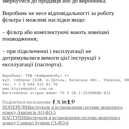
звернутися до продавця або до виробника.
Виробник не несе відповідальності за роботу
фільтра і можливі наслідки якщо:
– фільтр або комплектуючі мають зовнішні
пошкодження;
– при підключенні і експлуатації не
дотримувалися вимоги цієї інструкції з
експлуатації (паспорта).
Виробник: ТОВ «Кийремпобут +»
вул. Соборна 152Ж, м.Ірпінь, Київська обл., Україна, 08
тел. + 3 8 044 332 81 76
www.kiyrempobut.com.ua
Виготовлено згідно вимог ТУ У 28.2-25399606-012
Поділитися посиланням:
ПОПЕРЕДНІ
Інструкція зі встановлення системи зворотного
осмосу Аквілегія AQ-RO-5
НАСТУПНІ
Інструкція зі встановлення системи зворотного
осмосу Compact Systems CS-RO-6