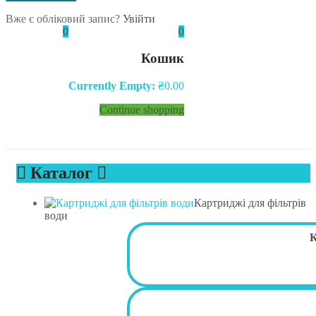
Вже є обліковий запис?
Увійти
0
0
Кошик
Currently Empty:
₴
0.00
Continue shopping
Каталог
Картриджі для фільтрів
води
К