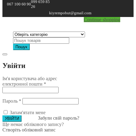
099 659 85
067 100 60 90
26
Currently Empty:
₴
0.00
kiyrempobut@gmail.com
Continue shopping
Пошук
Увійти
Ім'я користувача або адрес
електронної пошти
*
Пароль
*
Запам'ятати мене
Забули свій пароль?
Ще немає облікового запису?
Створіть обліковий запис