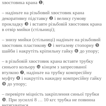
хвостовика крана ❶;
– надіньте на різьбовий хвостовик крана
декоративну підставку ❷ і велику гумову
прокладку ❸ і вставте різьбовій хвостовик крана
в отвір мийки (стільниці);
– знизу мийки (стільниці) надіньте на різьбовий
хвостовик пластикову ❹ і металеву стопорну ❺
шайби і накрутіть кріпильну гайку ❻ до упору;
– в різьбовій хвостовик крана вставте трубку
синього кольору ❿ кінцем з запресованої
втулкою ❼, надіньте на трубку компресійну
муфту ❽ і накрутіть накидну компресійну гайку
❾ до упору;
– перевірте міцність закріплення синьої трубки
❿. При зусиллі 8 … 10 кгс трубка не повинна
витягуватися.