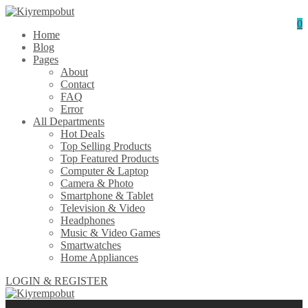
0
Home
Blog
Pages
About
Contact
FAQ
Error
All Departments
Hot Deals
Top Selling Products
Top Featured Products
Computer & Laptop
Camera & Photo
Smartphone & Tablet
Television & Video
Headphones
Music & Video Games
Smartwatches
Home Appliances
LOGIN & REGISTER
0