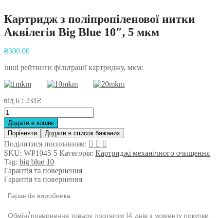
Картридж з поліпропіленової нитки
Аквілегія Big Blue 10″, 5 мкм
Post
₴
300.00
navigation
Інші рейтинги фільтрації картриджу, мкм:
від 6 : 231₴
Картридж
з
Додати в кошик
поліпропіленової
Порівняти
Додати в список бажаних
нитки
Поділитися посиланням:
Аквілегія
SKU:
WP1045-5
Категорія:
Картриджі механічного очищення
Big
Tag:
big blue 10
Blue
Гарантія та повернення
10",
Гарантія та повернення
5
мкм
Гарантія виробника
кількість
Обмін/повернення товару протягом 14 днів з моменту покупки