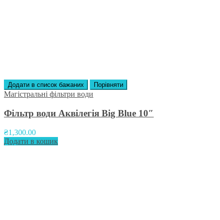
Додати в список бажаних
Порівняти
Магістральні фільтри води
Фільтр води Аквілегія Big Blue 10″
₴
1,300.00
Додати в кошик