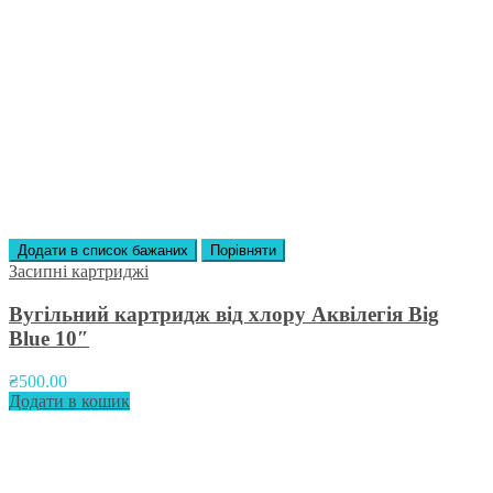
Додати в список бажаних
Порівняти
Засипні картриджі
Вугільний картридж від хлору Аквілегія Вig
Вlue 10″
₴
500.00
Додати в кошик