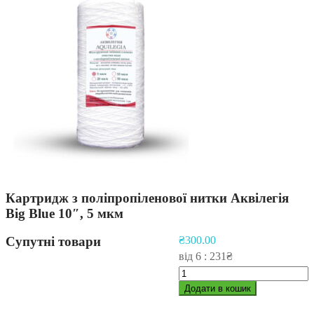
Картридж з поліпропіленової нитки Аквілегія
Big Blue 10″, 5 мкм
Супутні товари
₴
300.00
від 6 : 231₴
Картридж
з
Додати в кошик
поліпропіленової
нитки