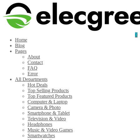
0
Home
Blog
Pages
About
Contact
FAQ
Error
All Departments
Hot Deals
Top Selling Products
Top Featured Products
Computer & Laptop
Camera & Photo
Smartphone & Tablet
Television & Video
Headphones
Music & Video Games
Smartwatches