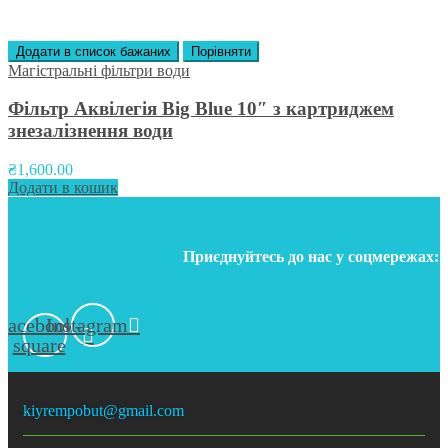
Додати в список бажаних
Порівняти
Магістральні фільтри води
Фільтр Аквілегія Big Blue 10″ з картриджем
знезалізнення води
₴
1,600.00
Додати в кошик
Приєднуйтесь до нас у соцмережах:
Facebook-
Instagram
square
kiyrempobut@gmail.com