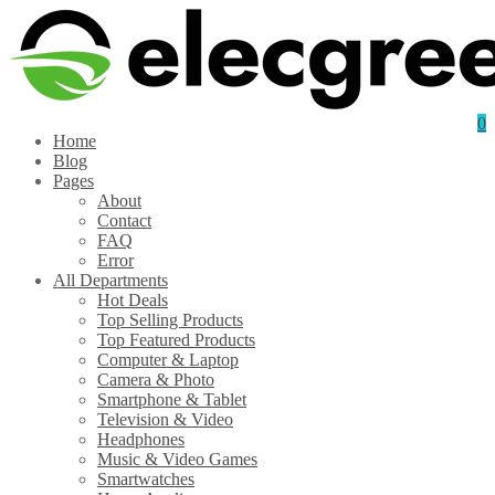
0
Home
Blog
Pages
About
Contact
FAQ
Error
All Departments
Hot Deals
Top Selling Products
Top Featured Products
Computer & Laptop
Camera & Photo
Smartphone & Tablet
Television & Video
Headphones
Music & Video Games
Smartwatches