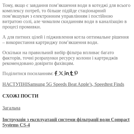
Тому, якщо є завдання пом’якшення води в котеджі для всього
комплексу потреб, то більше підійде стаціонарний
пом’якшувач з електронним управлінням і постійною
витратою солі, але чималим скиданням води в каналізацію в
процесі промивки.
А для питних цілей і підживлення котла оптимальне рішення
– використання картриджу пом’якшення води.
Оскільки на правильний вибір фільтра впливає багато
факторів, точні розрахунки ресурсу колони і картриджів
рекомендовано довірити фахівцям.
Поділитися посиланням:
НАСТУПНІ
Samsung 5G Speeds Beat Apple’s, Speedtest Finds
СХОЖІ ПОСТИ
Загальна
Інструкція з експлуатації системи фільтрації води Compact
Systems CS-4