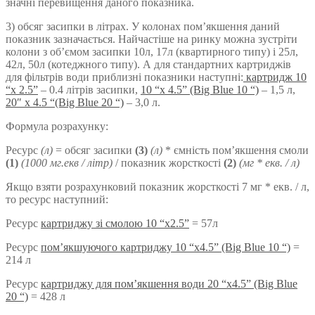
значні перевищення даного показника.
3) обсяг засипки в літрах. У колонах пом’якшення даний
показник зазначається. Найчастіше на ринку можна зустріти
колони з об’ємом засипки 10л, 17л (квартирного типу) і 25л,
42л, 50л (котеджного типу). А для стандартних картриджів
для фільтрів води приблизні показники наступні:
картридж 10
“х 2.5”
– 0.4 літрів засипки,
10 “х 4.5” (Big Blue 10 “)
– 1,5 л,
20″ х 4.5 “(Big Blue 20 “)
– 3,0 л.
Формула розрахунку:
Ресурс
(л)
= обсяг засипки
(3)
(л)
* ємність пом’якшення смоли
(1)
(1000 мг.екв / літр)
/ показник жорсткості
(2)
(мг * екв. / л)
Якщо взяти розрахунковий показник жорсткості 7 мг * екв. / л,
то ресурс наступний:
Ресурс
картриджу зі смолою 10 “x2.5”
= 57л
Ресурс
пом’якшуючого картриджу 10 “x4.5” (Big Blue 10 “)
=
214 л
Ресурс
картриджу для пом’якшення води 20 “x4.5” (Big Blue
20 “)
= 428 л