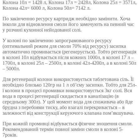
Колона 10л = 1428 л, Колона 17л = 2428л, Колона 25л = 3571л,
Колона 42л= 6000 л, Колона 50л= 7142 л.
По закінченню ресурсу картридж необхідно замінити. Хоча
інколи для відновлення смоли його замочують на певний час
у розчині кухонної нейодованої солі.
У колоні по закінченню запрограмованого ресурсу
(оптимальний режим для смоли 70% від ресурсу) засипка
автоматично промивається (регенерується). Тобто регенерація
в колоні 10л відбувається після кожних 1000л, в колоні 17 л –
1700л, в колоні 25л – 2500л, в колоні 42л-4200л, а в колоні 50л
– 5000л.
Для регенерації колони використовується таблетована сіль. Її
необхідно близько 120гр на 1 л об’єму засипки. Тобто для 25л-
ї колони в процесі промивки використовується 3кг солі. Вся
вода в процесі регенерації скидається в каналізацію (в
середньому 300л). У цей момент вода для споживача або йде
брудна з перебоями тиску, або взагалі перекривається – в
залежності від конструкції керуючого клапана пом’якшувача.
При кожній промивці відбувається фізичне зношення смоли.
Рекомендований термін повної заміни смоли в колоні 5-
7років.