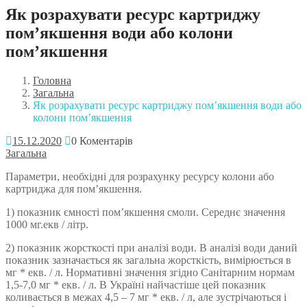
Як розрахувати ресурс картриджу
пом’якшення води або колони
пом’якшення
Головна
Загальна
Як розрахувати ресурс картриджу пом’якшення води або
колони пом’якшення
15.12.2020
0 Коментарів
Загальна
Параметри, необхідні для розрахунку ресурсу колони або
картриджа для пом’якшення.
1) показник ємності пом’якшення смоли. Середнє значення
1000 мг.екв / літр.
2) показник жорсткості при аналізі води. В аналізі води даний
показник зазначається як загальна жорсткість, вимірюється в
мг * екв. / л. Нормативні значення згідно Санітарним нормам
1,5-7,0 мг * екв. / л. В Україні найчастіше цей показник
коливається в межах 4,5 – 7 мг * екв. / л, але зустрічаються і