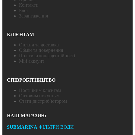
Контакти
Блог
Завантаження
КЛІЄНТАМ
Оплата та доставка
Обмін та повернення
Політика конфіденційності
Мій аккаунт
СПІВРОБІТНИЦТВО
Постійним клієнтам
Оптовим покупцям
Стати дистриб’ютором
НАШ МАГАЗИН:
SUBMARINA
ФІЛЬТРИ ВОДИ