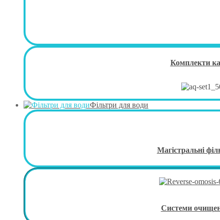
Комплекти к
Фільтри для води
Магістральні філ
Системи очище