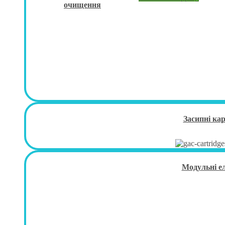
очищення
Засипні ка
Модульні е