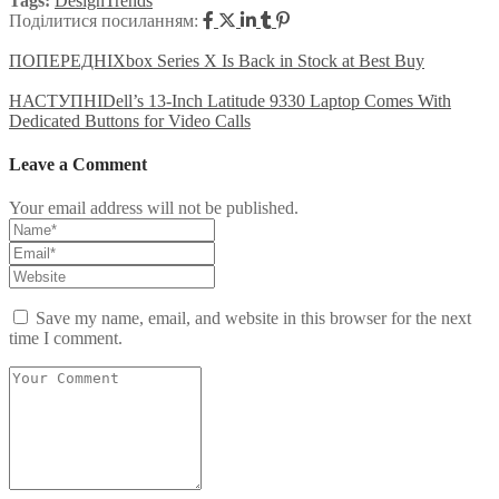
Tags:
Design
Trends
Поділитися посиланням:
Post
ПОПЕРЕДНІ
Xbox Series X Is Back in Stock at Best Buy
navigation
НАСТУПНІ
Dell’s 13-Inch Latitude 9330 Laptop Comes With
Dedicated Buttons for Video Calls
Leave a Comment
Your email address will not be published.
Save my name, email, and website in this browser for the next
time I comment.