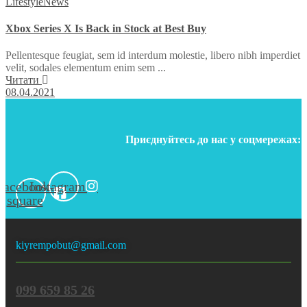
Lifestyle
News
Xbox Series X Is Back in Stock at Best Buy
Pellentesque feugiat, sem id interdum molestie, libero nibh imperdiet
velit, sodales elementum enim sem ...
Читати
08.04.2021
Приєднуйтесь до нас у соцмережах:
Facebook-
Instagram
square
kiyrempobut@gmail.com
099 659 85 26