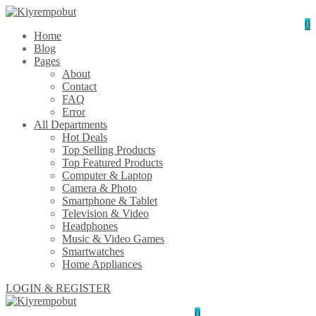
0
Home
Blog
Pages
About
Contact
FAQ
Error
All Departments
Hot Deals
Top Selling Products
Top Featured Products
Computer & Laptop
Camera & Photo
Smartphone & Tablet
Television & Video
Headphones
Music & Video Games
Smartwatches
Home Appliances
LOGIN & REGISTER
0