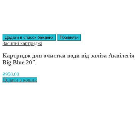
Додати в список бажаних
Порівняти
Засипні картриджі
Картридж для очистки води від заліза Аквілегія
Big Blue 20″
₴
950.00
Додати в кошик