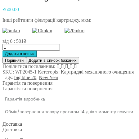
Post
₴
600.00
navigation
Інші рейтинги фільтрації картриджу, мкм:
від 6 : 501₴
Картридж
з
Додати в кошик
поліпропіленової
Порівняти
Додати в список бажаних
нитки
Поділитися посиланням:
Аквілегія
SKU:
WP2045-1
Категорія:
Картриджі механічного очищення
Big
Tags:
big blue 20
,
New Year
Blue
Гарантія та повернення
20",
Гарантія та повернення
1
мкм
Гарантія виробника
кількість
Обмін/повернення товару протягом 14 днів з моменту покупки
Доставка
Доставка