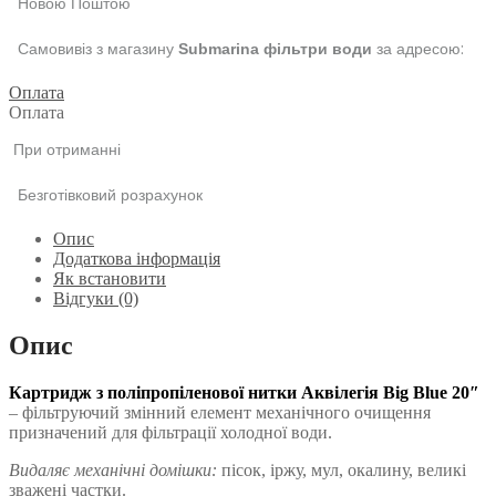
Новою Поштою
Самовивіз з магазину
за адресою:
Submarina фільтри води
Оплата
Оплата
При отриманні
Безготівковий розрахунок
Опис
Додаткова інформація
Як встановити
Відгуки (0)
Опис
Картридж з поліпропіленової нитки Аквілегія Big Blue 20″
– фільтруючий змінний елемент механічного очищення
призначений для фільтрації холодної води.
Видаляє механічні домішки:
пісок, іржу, мул, окалину, великі
зважені частки.