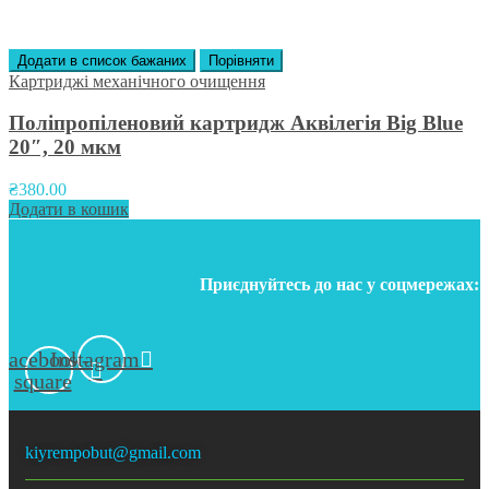
Додати в список бажаних
Порівняти
Картриджі механічного очищення
Поліпропіленовий картридж Аквілегія Big Blue
20″, 20 мкм
₴
380.00
Додати в кошик
Приєднуйтесь до нас у соцмережах:
Facebook-
Instagram
square
kiyrempobut@gmail.com