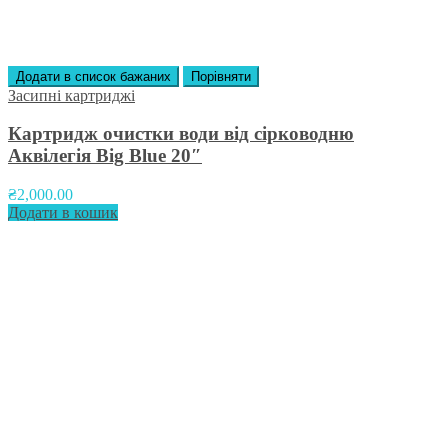
Додати в список бажаних
Порівняти
Засипні картриджі
Картридж очистки води від сірководню
Аквілегія Вig Вlue 20″
₴
2,000.00
Додати в кошик