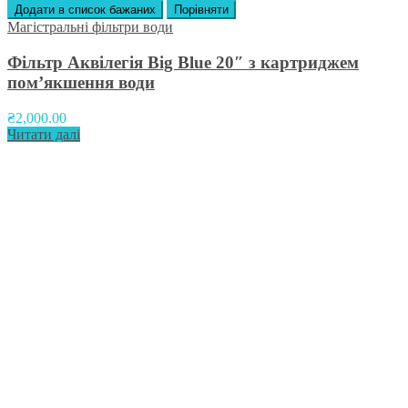
Додати в список бажаних
Порівняти
Магістральні фільтри води
Фільтр Аквілегія Big Blue 20″ з картриджем
пом’якшення води
₴
2,000.00
Читати далі