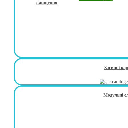
очищення
Засипні ка
Модульні е