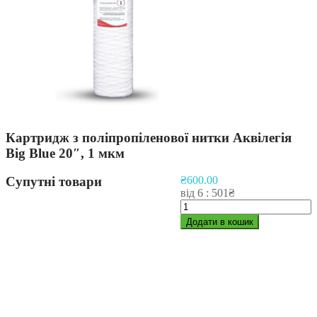
Картридж з поліпропіленової нитки Аквілегія
Big Blue 20″, 1 мкм
Супутні товари
₴
600.00
від 6 : 501₴
Картридж
з
Додати в кошик
поліпропіленової
нитки
Аквілегія
Big
Blue
20",
1