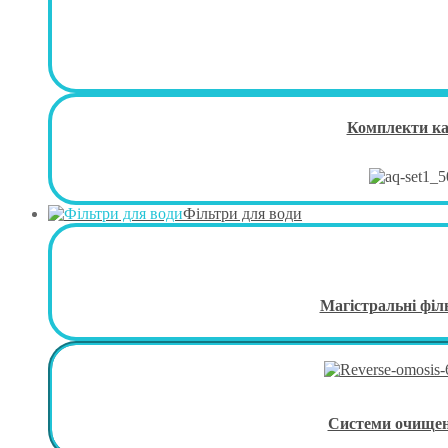
Комплекти к
Фільтри для води
Магістральні філ
Системи очище