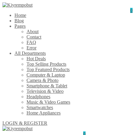
0
Home
Blog
Pages
About
Contact
FAQ
Error
All Departments
Hot Deals
Top Selling Products
Top Featured Products
Computer & Laptop
Camera & Photo
Smartphone & Tablet
Television & Video
Headphones
Music & Video Games
Smartwatches
Home Appliances
LOGIN & REGISTER
0